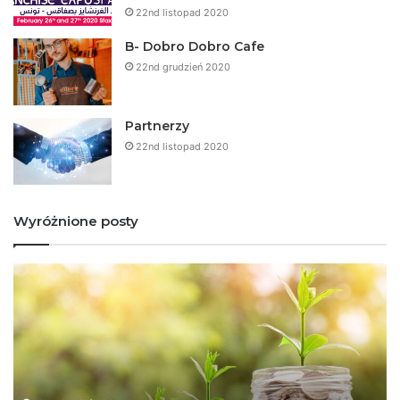
22nd listopad 2020
B- Dobro Dobro Cafe
22nd grudzień 2020
Partnerzy
22nd listopad 2020
Wyróżnione posty
F
D
r
o
a
b
n
r
c
e
z
w
y
i