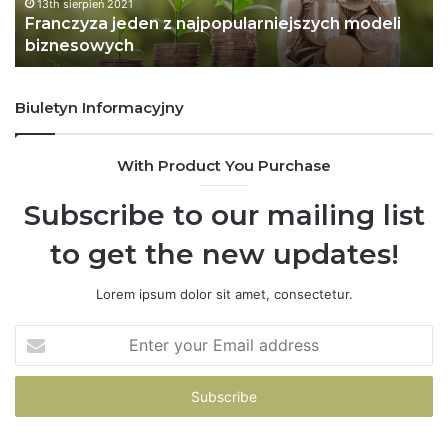
z
a
13th sierpień 2021
Franczyza jeden z najpopularniejszych modeli
a
d
biznesowych
j
o
e
m
d
o
Biuletyn Informacyjny
e
ś
n
c
z
i
With Product You Purchase
n
d
a
l
Subscribe to our mailing list
j
a
p
P
to get the new updates!
o
o
p
l
Lorem ipsum dolor sit amet, consectetur.
u
s
l
k
E
a
i
n
r
.
t
n
P
e
i
r
r
e
o
y
j
g