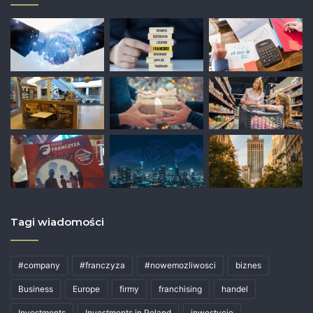
Tagi wiadomości
#company
#franczyza
#nowemozliwosci
biznes
Business
Europe
firmy
franchising
handel
Investments
Investments in Poland
inwestycje