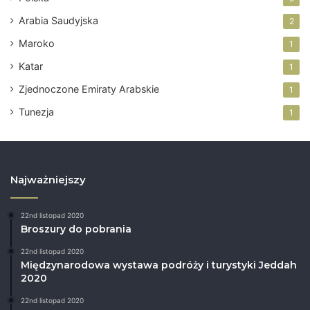
h
a
Arabia Saudyjska
2
d
z
Maroko
1
i
Katar
e
1
j
Zjednoczone Emiraty Arabskie
1
ę
.
Tunezja
1
Najważniejszy
22nd listopad 2020
Broszury do pobrania
22nd listopad 2020
Międzynarodowa wystawa podróży i turystyki Jeddah
2020
22nd listopad 2020