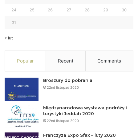
24
25
26
27
28
29
30
31
« lut
Popular
Recent
Comments
Broszury do pobrania
22nd listopad 2020
Międzynarodowa wystawa podróży i
turystyki Jeddah 2020
22nd listopad 2020
Franczyza Expo Sfax – luty 2020