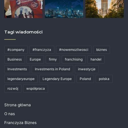
Tagi wiadomości
#company
#franczyza
#nowemozliwosci
biznes
Business
Europe
firmy
franchising
handel
Investments
Investments in Poland
inwestycje
legendaryeurope
Legendary Europe
Poland
polska
rozwój
współpraca
Strona główna
O nas
Franczyza Biznes