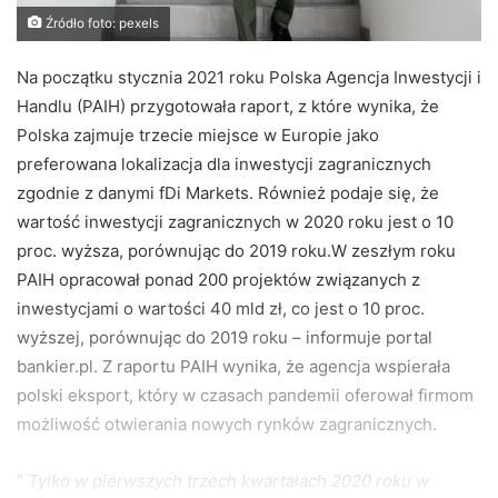
Źródło foto: pexels
Na początku stycznia 2021 roku Polska Agencja Inwestycji i
Handlu (PAIH) przygotowała raport, z które wynika, że
Polska zajmuje trzecie miejsce w Europie jako
preferowana lokalizacja dla inwestycji zagranicznych
zgodnie z danymi fDi Markets. Również podaje się, że
wartość inwestycji zagranicznych w 2020 roku jest o 10
proc. wyższa, porównując do 2019 roku.
W zeszłym roku
PAIH opracował ponad 200 projektów związanych z
inwestycjami o wartości 40 mld zł, co jest o 10 proc.
wyższej, porównując do 2019 roku – informuje portal
bankier.pl. Z raportu PAIH wynika, że agencja wspierała
polski eksport, który w czasach pandemii oferował firmom
możliwość otwierania nowych rynków zagranicznych.
”
Tylko w pierwszych trzech kwartałach 2020 roku w