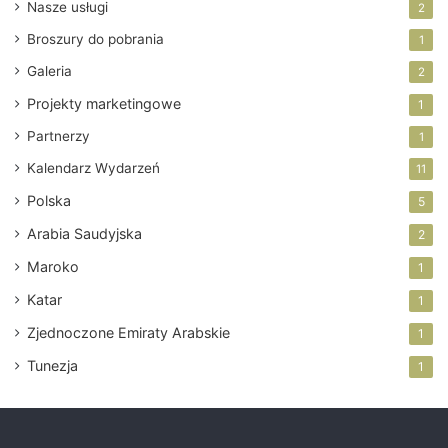
i
Nasze usługi
2
e
s
Broszury do pobrania
1
s
t
s
ó
Galeria
2
w
Projekty marketingowe
1
d
a
Partnerzy
1
j
Kalendarz Wydarzeń
11
ą
n
Polska
5
a
Arabia Saudyjska
2
d
z
Maroko
1
i
e
Katar
1
j
Zjednoczone Emiraty Arabskie
1
ę
.
Tunezja
1