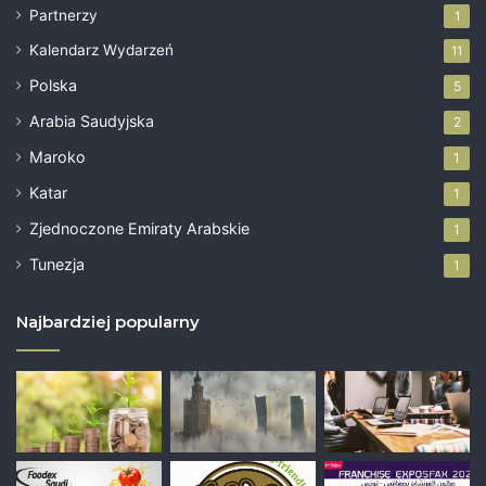
Partnerzy
1
Kalendarz Wydarzeń
11
Polska
5
Arabia Saudyjska
2
Maroko
1
Katar
1
Zjednoczone Emiraty Arabskie
1
Tunezja
1
Najbardziej popularny