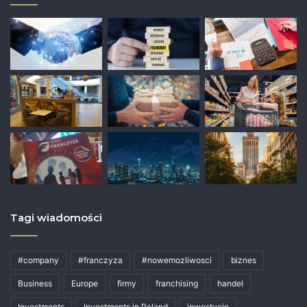
Tagi wiadomości
#company
#franczyza
#nowemozliwosci
biznes
Business
Europe
firmy
franchising
handel
Investments
Investments in Poland
inwestycje