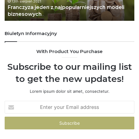
z
a
13th sierpień 2021
Franczyza jeden z najpopularniejszych modeli
a
d
biznesowych
j
o
e
m
d
o
Biuletyn Informacyjny
e
ś
n
c
z
i
With Product You Purchase
n
d
a
l
Subscribe to our mailing list
j
a
p
P
to get the new updates!
o
o
p
l
Lorem ipsum dolor sit amet, consectetur.
u
s
l
k
E
a
i
n
r
.
t
n
P
e
i
r
r
e
o
y
j
g