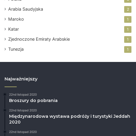
h
a
Arabia Saudyjska
2
d
z
Maroko
1
i
Katar
e
1
j
Zjednoczone Emiraty Arabskie
1
ę
.
Tunezja
1
Najważniejszy
22nd listopad 2020
Broszury do pobrania
22nd listopad 2020
Międzynarodowa wystawa podróży i turystyki Jeddah
2020
22nd listopad 2020