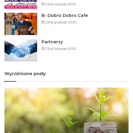
22nd listopad 2020
B- Dobro Dobro Cafe
22nd grudzień 2020
Partnerzy
22nd listopad 2020
Wyróżnione posty
F
D
r
o
a
b
n
r
c
e
z
w
y
i