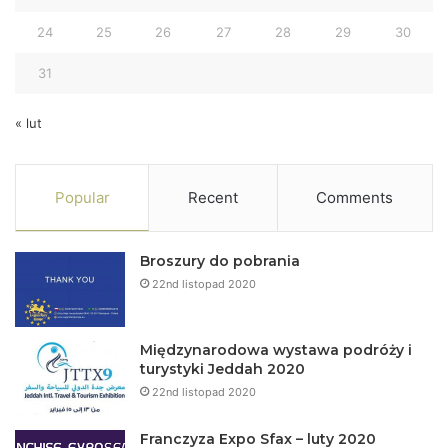
24
25
26
27
28
29
30
31
« lut
Popular
Recent
Comments
Broszury do pobrania
22nd listopad 2020
Międzynarodowa wystawa podróży i
turystyki Jeddah 2020
22nd listopad 2020
Franczyza Expo Sfax – luty 2020