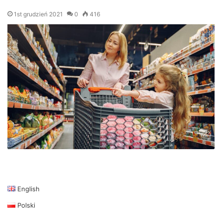
1st grudzień 2021
0
416
English
Polski