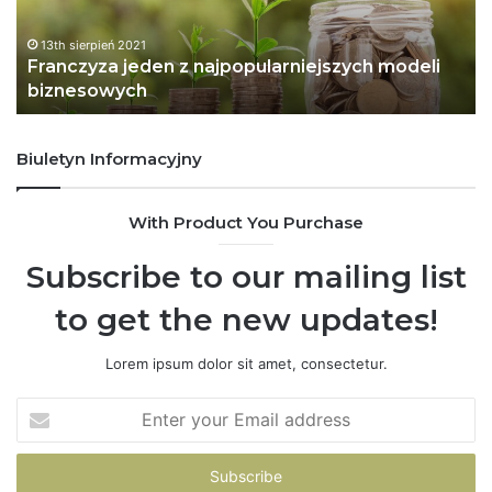
y
i
z
a
13th sierpień 2021
Franczyza jeden z najpopularniejszych modeli
a
d
biznesowych
j
o
e
m
d
o
Biuletyn Informacyjny
e
ś
n
c
z
i
With Product You Purchase
n
d
a
l
Subscribe to our mailing list
j
a
p
P
to get the new updates!
o
o
p
l
Lorem ipsum dolor sit amet, consectetur.
u
s
l
k
E
a
i
n
r
.
t
n
P
e
i
r