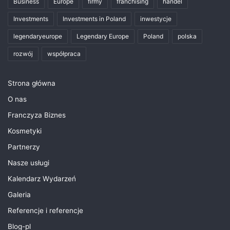
Business
Europe
firmy
franchising
handel
Investments
Investments in Poland
inwestycje
legendaryeurope
Legendary Europe
Poland
polska
rozwój
współpraca
Strona główna
O nas
Franczyza Biznes
Kosmetyki
Partnerzy
Nasze usługi
Kalendarz Wydarzeń
Galeria
Referencje i referencje
Blog-pl