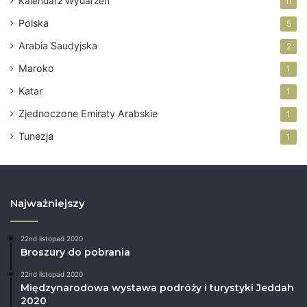
Kalendarz Wydarzeń
11
y
ą
c
n
Polska
5
h
a
Arabia Saudyjska
2
d
z
Maroko
1
i
Katar
e
1
j
Zjednoczone Emiraty Arabskie
1
ę
.
Tunezja
1
Najważniejszy
22nd listopad 2020
Broszury do pobrania
22nd listopad 2020
Międzynarodowa wystawa podróży i turystyki Jeddah
2020