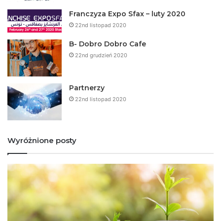
Franczyza Expo Sfax – luty 2020
22nd listopad 2020
B- Dobro Dobro Cafe
22nd grudzień 2020
Partnerzy
22nd listopad 2020
Wyróżnione posty
F
D
r
o
a
b
n
r
c
e
z
w