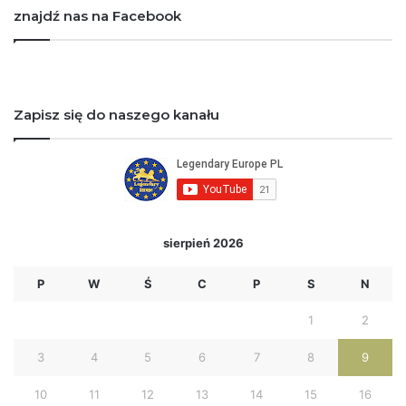
znajdź nas na Facebook
Zapisz się do naszego kanału
sierpień 2026
P
W
Ś
C
P
S
N
1
2
3
4
5
6
7
8
9
10
11
12
13
14
15
16