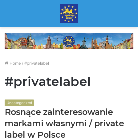
Home
/
#privatelabel
#privatelabel
Uncategorized
Rosnące zainteresowanie
markami własnymi / private
label w Polsce