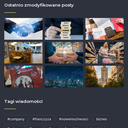
Ostatnio zmodyfikowane posty
Tagi wiadomości
#company
#franczyza
#nowemozliwosci
biznes